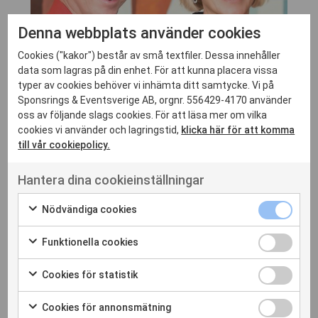
Denna webbplats använder cookies
Cookies ("kakor") består av små textfiler. Dessa innehåller
data som lagras på din enhet. För att kunna placera vissa
typer av cookies behöver vi inhämta ditt samtycke. Vi på
Sponsrings & Eventsverige AB, orgnr. 556429-4170 använder
oss av följande slags cookies. För att läsa mer om vilka
cookies vi använder och lagringstid,
klicka här för att komma
till vår cookiepolicy.
Hantera dina cookieinställningar
Nödvändiga cookies
Funktionella cookies
Under webinariet berörs bland annat:
Svensk möteskultur och hur har den
Cookies för statistik
förändrats under pandemin
Vad är kundernas behov kring möten?
Cookies för annonsmätning