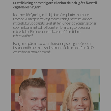
utsträckning som tidigare eller har de helt gått över till
digitala lösningar?
I och med förflyttningen till digitala mötesplattformar har en
utbredd kunskapsbrist kring mötesledning, mötesteknik och
möteskultur uppdagats, vilket allt fler kunder och organisationer
uppmärksammat och påbörjat en förändringsprocess i sin
möteskultur. Förändrar detta kraven på framtidens
mötesaktörer?
Häng med på en inspirationsföreläsning som ger idéer och
inspiration för hur mötesindustrin kan tänka nu och framåt för
att stärka sin attraktionskraft.