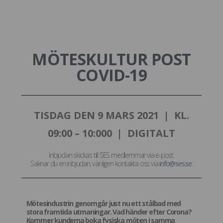
MÖTESKULTUR POST
COVID-19
TISDAG DEN 9 MARS 2021 | KL.
09:00 – 10:000 | DIGITALT
Inbjudan skickas till SES medlemmar via e-post.
Saknar du en inbjudan, vänligen kontakta oss via
info@ses.se
.
Mötesindustrin genomgår just nu ett stålbad med
stora framtida utmaningar. Vad händer efter Corona?
Kommer kunderna boka fysiska möten i samma