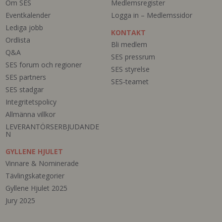
Om SES
Medlemsregister
Eventkalender
Logga in – Medlemssidor
Lediga jobb
KONTAKT
Ordlista
Bli medlem
Q&A
SES pressrum
SES forum och regioner
SES styrelse
SES partners
SES-teamet
SES stadgar
Integritetspolicy
Allmänna villkor
LEVERANTÖRSERBJUDANDE
N
GYLLENE HJULET
Vinnare & Nominerade
Tävlingskategorier
Gyllene Hjulet 2025
Jury 2025