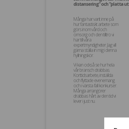
distansering” och ”platta u
Många har varit inne på
hur fantastiskt arbete som
görs inom vård och
omsorg och den tilltro vi
har till våra
expertmyndigheter. Jag vill
gärna ställa in mig i denna
hyllningskör.
Vi kan också se hur hela
vår bransch drabbas.
Korttidsarbete, inställda
och flyttade evenemang
och i värsta fall konkurser.
Många arrangörer
drabbas hårt av den tid vi
lever i just nu.