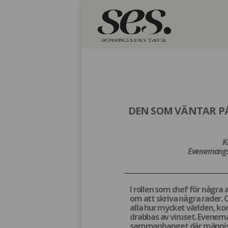
DEN SOM VÄNTAR PÅ
K
Evenemangsc
I rollen som chef för några 
om att skriva några rader. 
alla hur mycket världen, kon
drabbas av viruset. Evenem
sammanhanget där människol