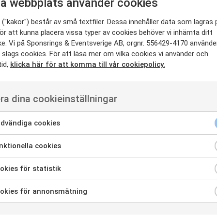
a webbplats använder cookies
("kakor") består av små textfiler. Dessa innehåller data som lagras 
ör att kunna placera vissa typer av cookies behöver vi inhämta ditt
e. Vi på Sponsrings & Eventsverige AB, orgnr. 556429-4170 använde
 slags cookies. För att läsa mer om vilka cookies vi använder och
tid,
klicka här för att komma till vår cookiepolicy.
nemang måste helt ställas in, säsonger skjuts upp, kanske
blik och konserter skjuts på framtiden.
 åtgärder vi kan göra (Digitala möten, TV-matcher utan publik och
ra dina cookieinställningar
 vi inte helt skall vara utan evenemang kommer det finnas ett
 kommer ta lång tid innan vi är tillbaka på den nivå på vi var innan
dvändiga cookies
 om att vi tar oss tillbaka.
en upplevelse som vi delar med någon annan. Den känslan efter en
ktionella cookies
n helt okänd person i publikhavet. En blick, ett gillande leende och
 att just ”vi” var där. Ett idrottsevenemang utan publik på läktaren är
gsupplevelse. Tänk er en fotbollsmatch eller hockeymatch utan
kies för statistik
sa vändningen i slutminuten upplevs bäst om man är på plats. ”Jag-
ämda behovet i ökade medlemsantal och stödbiljetter till
okies för annonsmätning
rer med stora turistekonomiska effekter för alla städer. I