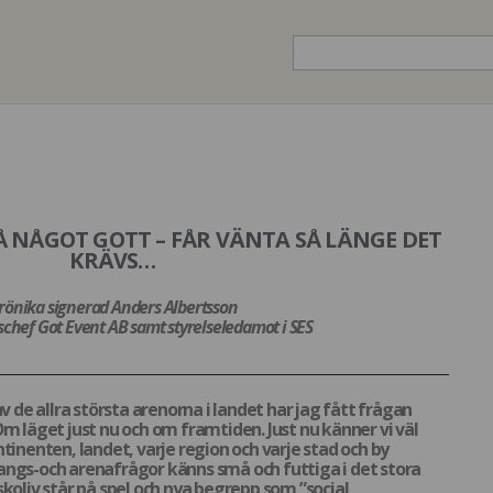
 NÅGOT GOTT – FÅR VÄNTA SÅ LÄNGE DET
KRÄVS…
rönika signerad Anders Albertsson
hef Got Event AB samt styrelseledamot i SES
av de allra största arenorna i landet har jag fått frågan
Om läget just nu och om framtiden. Just nu känner vi väl
tinenten, landet, varje region och varje stad och by
angs-och arenafrågor känns små och futtiga i det stora
iv står på spel och nya begrepp som ”social