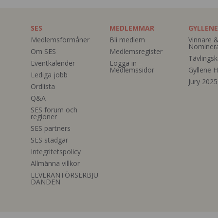
SES
MEDLEMMAR
GYLLENE
Medlemsförmåner
Bli medlem
Vinnare 
Nominer
Om SES
Medlemsregister
Tävlingsk
Eventkalender
Logga in –
Medlemssidor
Gyllene H
Lediga jobb
Jury 2025
Ordlista
Q&A
SES forum och
regioner
SES partners
SES stadgar
Integritetspolicy
Allmänna villkor
LEVERANTÖRSERBJU
DANDEN