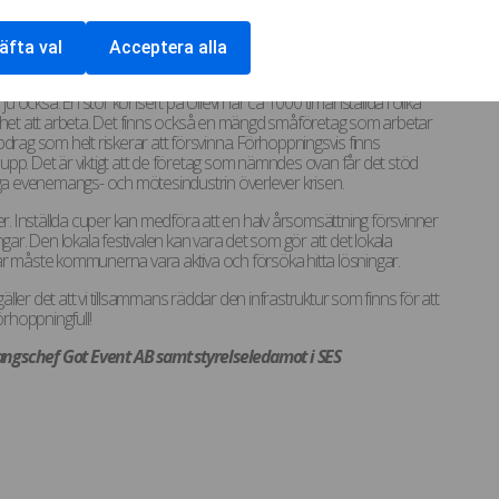
rldens största motionslopp och ungdomsturneringar
rtille Cup, Basketfestivalen och Världsungdomsspelen
) samt några av
et enorma effekter. Arrangörerna drabbas stenhårt i första ledet
äfta val
Acceptera alla
ell- och restaurangnäringen drabbas hårt. De direkta intäkterna
a i andravågen med miljardbelopp. De jobbtillfällen som
också. En stor konsert på Ullevi har ca 1000 timanställda i olika
ighet att arbeta. Det finns också en mängd småföretag som arbetar
g som helt riskerar att försvinna. Förhoppningsvis finns
ar upp. Det är viktigt att de företag som nämndes ovan får det stöd
iga evenemangs- och mötesindustrin överlever krisen.
er. Inställda cuper kan medföra att en halv årsomsättning försvinner
ngar. Den lokala festivalen kan vara det som gör att det lokala
är måste kommunerna vara aktiva och försöka hitta lösningar.
ler det att vi tillsammans räddar den infrastruktur som finns för att
 förhoppningfull!
ngschef Got Event AB samt styrelseledamot i SES