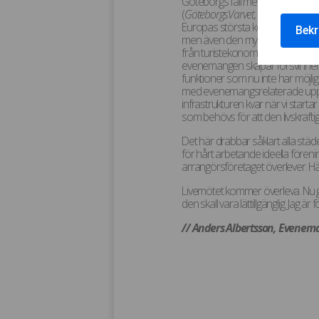
Göteborgs fall med några av vä
(
GöteborgsVarvet, Gothia Cup, Pa
Europas största konserter blir d
Bekr
men även den mycket utsatta hot
från turistekonomi kommer drabb
evenemangen skapar försvinner ju 
funktioner som nu inte har möjl
med evenemangsrelaterade uppdra
infrastrukturen kvar när vi start
som behövs för att den livskraft
Det här drabbar såklart alla städ
för hårt arbetande ideella föreni
arrangörsföretaget överlever. H
Livemötet kommer överleva. Nu gäl
den skall vara lättillgänglig. Jag är
// Anders Albertsson, Evenema