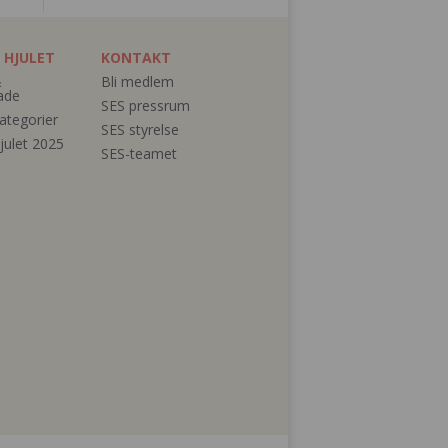
 HJULET
KONTAKT
&
Bli medlem
ade
SES pressrum
ategorier
SES styrelse
julet 2025
SES-teamet