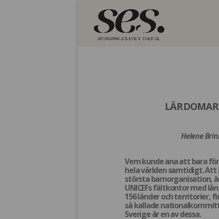
LÄRDOMAR I
Helene Brin
Vem kunde ana att bara för
hela världen samtidigt. Att 
största barnorganisation, 
UNICEFs fältkontor med lån
156 länder och territorier, 
så kallade nationalkommitt
Sverige är en av dessa.