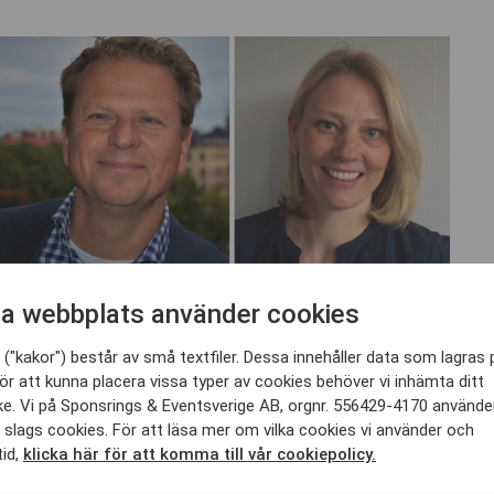
inkenfeldt, Niklas Birgetz och Annika Bränning
a webbplats använder cookies
h UNICEF har redan gjort otalt av insatser världen runt under
vana vid att de rika länderna drabbas svårt. Detta medför ett helt
("kakor") består av små textfiler. Dessa innehåller data som lagras 
rmala arbetet med exempelvis företagsinsamling.
ör att kunna placera vissa typer av cookies behöver vi inhämta ditt
 korg
e. Vi på Sponsrings & Eventsverige AB, orgnr. 556429-4170 använde
rhört viktiga för oss har idag stora problem själva. Klädbutiker går
 slags cookies. För att läsa mer om vilka cookies vi använder och
en och hotellrummen gapar tomma. Att då tro att dessa företag
tid,
klicka här för att komma till vår cookiepolicy.
m UNICEF likt tidigare nivåer är naivt. Det krävs en stor portion
ganisation när vi nu tar en dialog med dessa företag. Vi kan