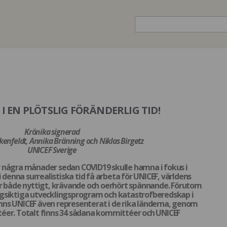
 EN PLÖTSLIG FÖRÄNDERLIG TID!
Krönika signerad
kenfeldt, Annika Bränning och Niklas Birgetz
UNICEF Sverige
 några månader sedan COVID19 skulle hamna i fokus i
i denna surrealistiska tid få arbeta för UNICEF, världens
är både nyttigt, krävande och oerhört spännande. Förutom
gsiktiga utvecklingsprogram och katastrofberedskap i
finns UNICEF även representerat i de rika länderna, genom
éer. Totalt finns 34 sådana kommittéer och UNICEF