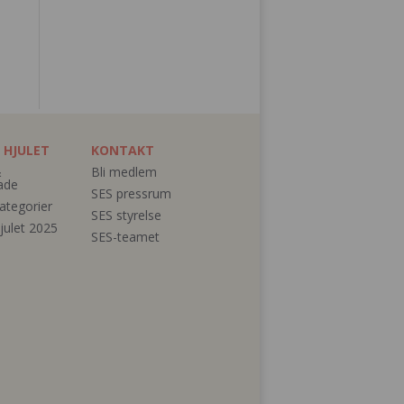
 HJULET
KONTAKT
&
Bli medlem
ade
SES pressrum
ategorier
SES styrelse
julet 2025
SES-teamet