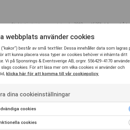
olikt det största interna eventet under 2018 med 6.351 deltagare både fys
presentera och involvera alla medarbetare i den nya affärsplanen och strategi
h ett öppet mötesformat likt Almedalen som bygger på det egna engagemanget o
a webbplats använder cookies
,5 av totalt 5.
("kakor") består av små textfiler. Dessa innehåller data som lagras 
ör att kunna placera vissa typer av cookies behöver vi inhämta ditt
e. Vi på Sponsrings & Eventsverige AB, orgnr. 556429-4170 använde
 slags cookies. För att läsa mer om vilka cookies vi använder och
tid,
klicka här för att komma till vår cookiepolicy.
ra dina cookieinställningar
dvändiga cookies
ktionella cookies