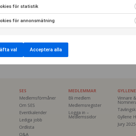
kies för statistik
okies för annonsmätning
äfta val
Acceptera alla
SES
MEDLEMMAR
GYLLENE
Medlemsförmåner
Bli medlem
Vinnare 
Nominer
Om SES
Medlemsregister
Tävlingsk
Eventkalender
Logga in –
Medlemssidor
Gyllene H
Lediga jobb
Jury 2025
Ordlista
Q&A