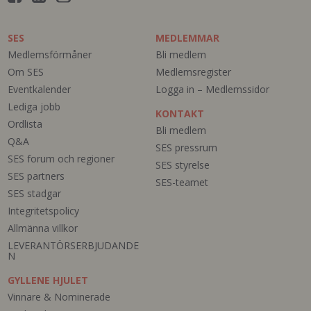
SES
MEDLEMMAR
Medlemsförmåner
Bli medlem
Om SES
Medlemsregister
Eventkalender
Logga in – Medlemssidor
Lediga jobb
KONTAKT
Ordlista
Bli medlem
Q&A
SES pressrum
SES forum och regioner
SES styrelse
SES partners
SES-teamet
SES stadgar
Integritetspolicy
Allmänna villkor
LEVERANTÖRSERBJUDANDE
N
GYLLENE HJULET
Vinnare & Nominerade