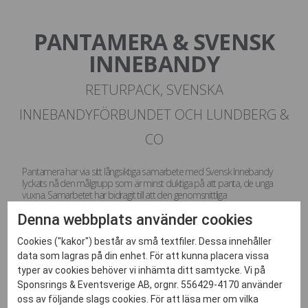
PANTAMERA & SVENSK
INNEBANDY
RETURPACK, SVENSKA
INNEBANDYFÖRBUNDET OCH LUNDBERG &
CO
Pantamera har via sitt långsiktiga samarbete med Svensk Innebandy
lyckats nå den målgrupp som är minst duktiga på att panta, de unga
vuxna. Samarbetet har bidragit till att den genomsnittliga
pantningsgraden för unga vuxna har stigit med ca 5% under perioden.
Denna webbplats använder cookies
Pantamera är numera en väletablerad aktör inom Svensk Innebandy
och marknadsundersökningar visar att Pantamera är en mycket
populär och uppskattad sponsor. Långsiktigheten i samarbetet har varit
Cookies ("kakor") består av små textfiler. Dessa innehåller
en avgörande faktor för framgången.
data som lagras på din enhet. För att kunna placera vissa
typer av cookies behöver vi inhämta ditt samtycke. Vi på
Sponsrings & Eventsverige AB, orgnr. 556429-4170 använder
oss av följande slags cookies. För att läsa mer om vilka