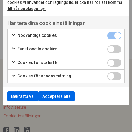
cookies vi använder och lagringstid,
klicka här för att komma
till vår cookiepolicy.
Hantera dina cookieinställningar
Nödvändiga cookies
Funktionella cookies
Cookies för statistik
SPONSRINGS & EVENTSVERIGE
Cookies för annonsmätning
Arena Skrapan
Götgatan 78 | 118 30 Stockholm
Bekräfta val
Acceptera alla
Telefon växel: 08-410 630 50
info@ses.se
Cookie-inställningar