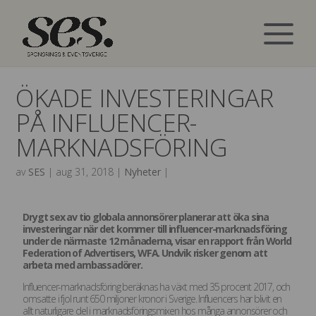
ÖKADE INVESTERINGAR
PÅ INFLUENCER-
MARKNADSFÖRING
av
SES
|
aug 31, 2018
|
Nyheter
|
Drygt sex av tio globala annonsörer planerar att öka sina
investeringar när det kommer till influencer-marknadsföring
under de närmaste 12 månaderna, visar en rapport från World
Federation of Advertisers, WFA. Undvik risker genom att
arbeta med ambassadörer.
Influencer-marknadsföring beräknas ha växt med 35 procent 2017, och
omsatte i fjol runt 650 miljoner kronor i Sverige. Influencers har blivit en
allt naturligare del i marknadsföringsmixen hos många annonsörer och