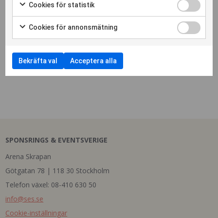
Cookies för statistik
Cookies för annonsmätning
Foto: Livejuryn, Gyllene Hjulet 2018. Tema
Bekräfta val
Acceptera alla
Endorsement.
SPONSRINGS & EVENTSVERIGE
Arena Skrapan
Götgatan 78 | 118 30 Stockholm
Telefon växel: 08-410 630 50
info@ses.se
Cookie-inställningar