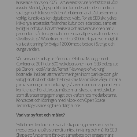
lanserade sin vision 2025 –
Att leverera service i världsklass till våra
kunder
. Med utgångspunkt i den formulerades den framtida
strategin och fokusområden. Ambitionen är att åstadkomma
verkligt kundfokus i en digitaliserad värld. För att SEB ska lyckas
krävs nya arbetssätt, förändrad kultur och ledarskap, samt ett
tydligt kundfokus. För att realisera och aktivera visionen har vi
genomfört två stora globala möten där all personal medverkat,
såväl fysiskt på Waterfront med ca 3.000 deltagare som digitalt
via livestreaming för övriga 12.000 medarbetare i Sverige och
övriga världen.
Vårt vinnande bidrag är från deras Globala Management
Conference 2017 där 500 nyckelpersoner inom SEB deltog ute
på Clarion Hotel Arlanda. Temat ”New ways of working”
bottnade i insikten att transformeringen inom banksektorn går
väldigt snabbt och ställer helt nya krav. Man måste våga utmana
gamla sanningar och tänka nytt, så även när man skapar interna
konferenser. För att lyckas måste man skapa en möteskultur
som tillvaratar engagemanget och kraften hos medarbetarna.
Konceptet och lösningen med Mbox och Open Space
Technology visade sig bli en riktigt succé.
Vad var syftet och målet?
Syftet med konferensen var att skapa en gemensam syn hos
medarbetarna på visionen, framtida inriktning och mål för SEB.
Skapa ett fundament för ökat samarbete och engagemang