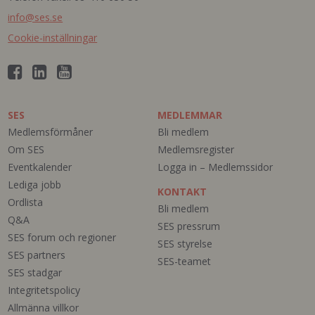
info@ses.se
Cookie-inställningar
SES
MEDLEMMAR
Medlemsförmåner
Bli medlem
Om SES
Medlemsregister
Eventkalender
Logga in – Medlemssidor
Lediga jobb
KONTAKT
Ordlista
Bli medlem
Q&A
SES pressrum
SES forum och regioner
SES styrelse
SES partners
SES-teamet
SES stadgar
Integritetspolicy
Allmänna villkor