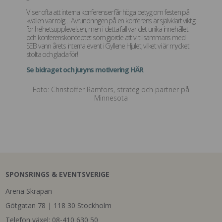
Vi ser ofta att interna konferenser får höga betyg om festen på
kvällen var rolig… Avrundningen på en konferens är självklart viktig
för helhetsupplevelsen, men i detta fall var det unika innehållet
och konferenskonceptet som gjorde att vi tillsammans med
SEB vann årets interna event i Gyllene Hjulet, vilket vi är mycket
stolta och glada för!
Se bidraget och juryns motivering HÄR
Foto: Christoffer Ramfors, strateg och partner på
Minnesota
SPONSRINGS & EVENTSVERIGE
Arena Skrapan
Götgatan 78 | 118 30 Stockholm
Telefon växel: 08-410 630 50