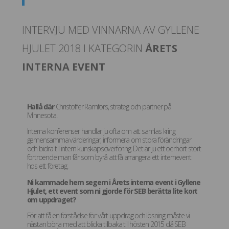
INTERVJU MED VINNARNA AV GYLLENE
HJULET 2018 I KATEGORIN
ÅRETS
INTERNA EVENT
Hallå där
Christoffer Ramfors, strateg och partner på
Minnesota.
Interna konferenser handlar ju ofta om att samlas kring
gemensamma värderingar, informera om stora förändringar
och bidra till intern kunskapsöverföring. Det är ju ett oerhört stort
förtroende man får som byrå att få arrangera ett internevent
hos ett företag.
Ni kammade hem segern i Årets interna event i Gyllene
Hjulet, ett event som ni gjorde för SEB berätta lite kort
om uppdraget?
För att få en förståelse för vårt uppdrag och lösning måste vi
nästan börja med att blicka tillbaka till hösten 2015 då SEB