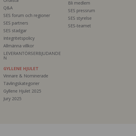
Ordlista
Bli medlem
Q&A
SES pressrum
SES forum och regioner
SES styrelse
SES partners
SES-teamet
SES stadgar
Integritetspolicy
Allmänna villkor
LEVERANTÖRSERBJUDANDE
N
GYLLENE HJULET
Vinnare & Nominerade
Tävlingskategorier
Gyllene Hjulet 2025
Jury 2025