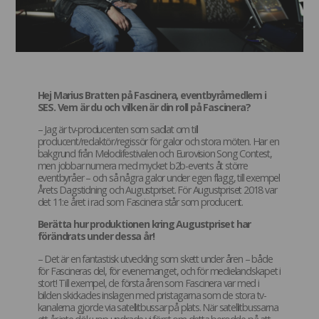
Hej Marius Bratten på Fascinera, eventbyråmedlem i
SES. Vem är du och vilken är din roll på Fascinera?
– Jag är tv-producenten som sadlat om till
producent/redaktör/regissör för galor och stora möten. Har en
bakgrund från Melodifestivalen och Eurovision Song Contest,
men jobbar numera med mycket b2b-events åt större
eventbyråer – och så några galor under egen flagg, till exempel
Årets Dagstidning och Augustpriset. För Augustpriset 2018 var
det 11:e året i rad som Fascinera står som producent.
Berätta hur produktionen kring Augustpriset har
förändrats under dessa år!
– Det är en fantastisk utveckling som skett under åren – både
för Fascineras del, för evenemanget, och för medielandskapet i
stort! Till exempel, de första åren som Fascinera var med i
bilden skickades inslagen med pristagarna som de stora tv-
kanalerna gjorde via satellitbussar på plats. När satellitbussarna