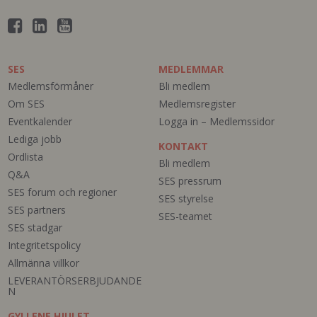
SES
MEDLEMMAR
Medlemsförmåner
Bli medlem
Om SES
Medlemsregister
Eventkalender
Logga in – Medlemssidor
Lediga jobb
KONTAKT
Ordlista
Bli medlem
Q&A
SES pressrum
SES forum och regioner
SES styrelse
SES partners
SES-teamet
SES stadgar
Integritetspolicy
Allmänna villkor
LEVERANTÖRSERBJUDANDE
N
GYLLENE HJULET