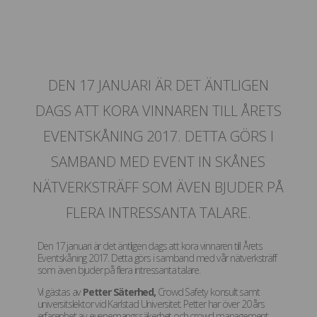
DEN 17 JANUARI ÄR DET ÄNTLIGEN
DAGS ATT KORA VINNAREN TILL ÅRETS
EVENTSKÅNING 2017. DETTA GÖRS I
SAMBAND MED EVENT IN SKÅNES
NÄTVERKSTRÄFF SOM ÄVEN BJUDER PÅ
FLERA INTRESSANTA TALARE.
Den 17 januari är det äntligen dags att kora vinnaren till Årets
Eventskåning 2017. Detta görs i samband med vår nätverksträff
som även bjuder på flera intressanta talare.
Vi gästas av
Petter Säterhed,
Crowd Safety konsult samt
universitslektor vid Karlstad Universitet. Petter har över 20 års
erfarenhet av evenemangssäkerhet och crowd management.