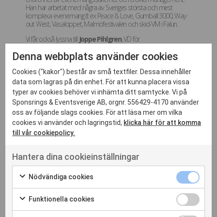
Han har arbetat med några av Sveriges största och mest
komplexa evenemang (t ex Peace & Love, Gumball 3000, Way
out West, Vasaloppet, Malmöfestivalen och skid-VM i Falun.
Vi får också lyssna till
Joppe Pihlgren
, VD för
branschorganisationen Svensk Live. Hans organisation jobbar
Denna webbplats använder cookies
aktivt tillsammans
med polisen och RFSU för att förebygga sexuella ofredanden.
De har åkt runt i Sverige och utbildat 130 musikarrangörer om
Cookies ("kakor") består av små textfiler. Dessa innehåller
ämnet.
data som lagras på din enhet. För att kunna placera vissa
typer av cookies behöver vi inhämta ditt samtycke. Vi på
Sponsrings- och Eventföreningen har bytt namn och gått från
Sponsrings & Eventsverige AB, orgnr. 556429-4170 använder
förening till branschorganisation. De heter numer Sponsrings &
Eventsverige (SES), VD
Ulrika Molin
berättar om vad detta
oss av följande slags cookies. För att läsa mer om vilka
innebär och hur de vill jobba för att stärka branschen.
cookies vi använder och lagringstid,
klicka här för att komma
till vår cookiepolicy.
Vi önskar er varmt välkomna till Landskrona Teater den 17
januari!
Hantera dina cookieinställningar
Anmäl dig här!
Nödvändiga cookies
Funktionella cookies