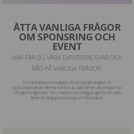
ÅTTA VANLIGA FRÅGOR
OM SPONSRING OCH
EVENT
HÄR FÅR DU VÅRA EXPERTERS SVAR OCH
RÅD PÅ VANLIGA FRÅGOR.
Om du behöver konsultation för en specifik rättighet, ett
sponsorsamarbete eller ett event är du välkommen att kontakta oss
så hjälper vi dig vidare. Som medlem och i inloggat läge här på sidan
finner du fördjupad kunskap och information.