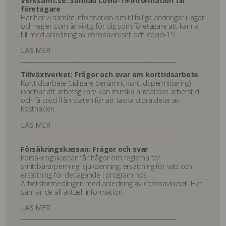
Verksamt.se: Samlad covid-19-information till
företagare
Här har vi samlat information om tillfälliga ändringar i lagar
och regler som är viktig för dig som företagare att känna
till med anledning av coronaviruset och covid-19.
LÄS MER
_____________________________________________________
Tillväxtverket: Frågor och svar om korttidsarbete
Korttidsarbete (tidigare benämnt korttidspermittering)
innebär att arbetsgivare kan minska anställdas arbetstid
och få stöd från staten för att täcka stora delar av
kostnaden.
LÄS MER
_____________________________________________________
Försäkringskassan: Frågor och svar
Försäkringskassan får frågor om reglerna för
smittbärarpenning, sjukpenning, ersättning för vab och
ersättning för deltagande i program hos
Arbetsförmedlingen med anledning av coronaviruset. Här
samlar de all aktuell information.
LÄS MER
_____________________________________________________