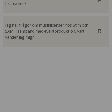
branschen?
Jag har frågor om musiklicenser hos Stim och
SAMI i samband med eventproduktion, vart
vänder jag mig?
BLI MEDLEM
Ta genvägen in i branschen som SES-
medlem redan idag.