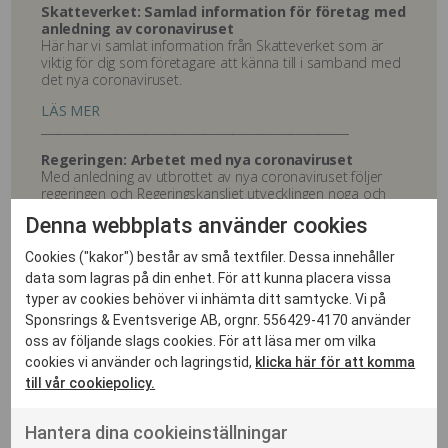
Skatteverket: Samlad information för företag med
anledning av coronaviruset
Här har vi samlat information från Skatteverket som är
viktig för dig som företagare att känna till i samband med
det nya coronaviruset.
LÄS MER
_____________________________________________________
Regeringen: Arbetet med nya coronaviruset
Med anledning av utbrottet av nya coronaviruset följer
regeringen och Regeringskansliet utvecklingen noga och
har löpande kontakt med ansvariga myndigheter. Här
Denna webbplats använder cookies
hittar du bl a regeringens arbete med anledning av nya
coronaviruset, UD:s arbete med anledning av
Cookies ("kakor") består av små textfiler. Dessa innehåller
coronaviruset samt råd/information/länkar till
myndighetssidor
data som lagras på din enhet. För att kunna placera vissa
typer av cookies behöver vi inhämta ditt samtycke. Vi på
LÄS MER
Sponsrings & Eventsverige AB, orgnr. 556429-4170 använder
_____________________________________________________
oss av följande slags cookies. För att läsa mer om vilka
Krisinformation.se: förmedlar information från
cookies vi använder och lagringstid,
klicka här för att komma
myndigheter och andra ansvariga i samband med
till vår cookiepolicy.
en kris eller allvarlig händelse
LÄS MER
Hantera dina cookieinställningar
_____________________________________________________