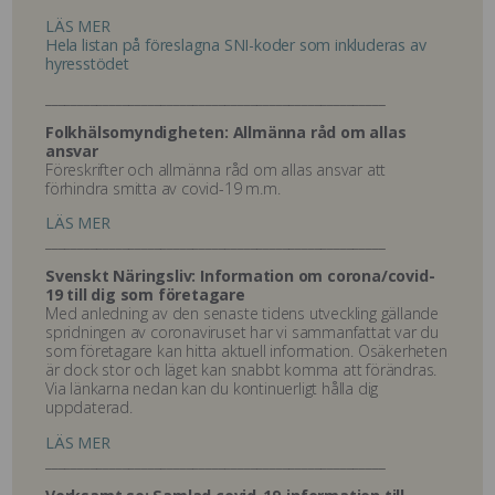
LÄS MER
Hela listan på föreslagna SNI-koder som inkluderas av
hyresstödet
_____________________________________________________
Folkhälsomyndigheten: Allmänna råd om allas
ansvar
Föreskrifter och allmänna råd om allas ansvar att
förhindra smitta av covid-19 m.m.
LÄS MER
_____________________________________________________
Svenskt Näringsliv: Information om corona/covid-
19 till dig som företagare
Med anledning av den senaste tidens utveckling gällande
spridningen av coronaviruset har vi sammanfattat var du
som företagare kan hitta aktuell information. Osäkerheten
är dock stor och läget kan snabbt komma att förändras.
Via länkarna nedan kan du kontinuerligt hålla dig
uppdaterad.
LÄS MER
_____________________________________________________