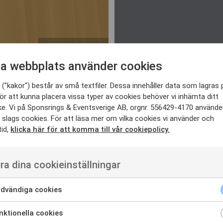
LÄS MER
a webbplats använder cookies
24 september, 2020
2 juni
("kakor") består av små textfiler. Dessa innehåller data som lagras 
ör att kunna placera vissa typer av cookies behöver vi inhämta ditt
SES SPANING –
e. Vi på Sponsrings & Eventsverige AB, orgnr. 556429-4170 använde
ANDERS LINDÉN,
CH
 slags cookies. För att läsa mer om vilka cookies vi använder och
TANGO BRAND
S
tid,
klicka här för att komma till vår cookiepolicy.
r -
ALLIANCES
HC
Spaning signerad Anders
Chr
ra dina cookieinställningar
Lindén, Tango Brand Alliances
H...
dvändiga cookies
ktionella cookies
LÄS MER