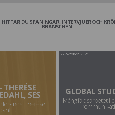
HITTAR DU SPANINGAR, INTERVJUER OCH KR
BRANSCHEN.
27 oktober, 2021
– THERÉSE
GLOBAL STU
EDAHL, SES
Mångfaldsarbetet i 
rdförande Therése
kommunikatio
dahl ...