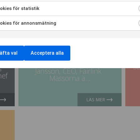
kies för statistik
20 maj, 2020
19 ma
okies för annonsmätning
SES KRÖNIKA –
H
MIKAEL JANSSON,
T
FAIRLINK
äfta val
Acceptera alla
Län
Krönika signerad Mikael
S
s
Jansson, CEO, Fairlink
hef
Mässorna ä...
.
LÄS MER