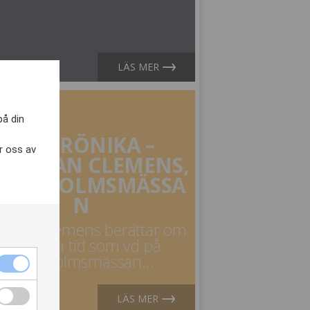
LÄS MER
, 2020
på din
SES KRÖNIKA –
r oss av
RISTIAN CLEMENS,
TOCKHOLMSMÄSSA
N
istian Clemens berättar om
sin första tid som vd på
Stockholmsmässan...
LÄS MER