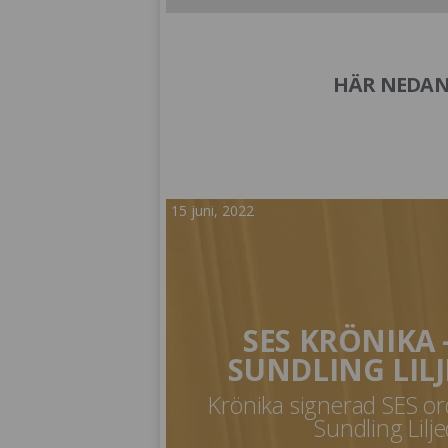
HÄR NEDAN 
15 juni, 2022
SES KRÖNIKA 
SUNDLING LILJ
Krönika signerad SES o
Sundling Lilje