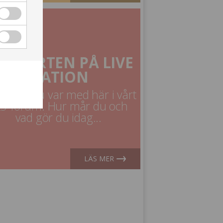
j, 2020
EJ MÅRTEN PÅ LIVE
NATION
gesen du var med här i vårt
ES-forum. Hur mår du och
vad gör du idag...
LÄS MER