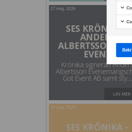
Coo
27 maj, 2020
Co
SES KRÖNIKA –
ANDERS
ALBERTSSON, GO
Bekr
EVENT
Krönika signerad Ander
Albertsson Evenemangsc
Got Event AB samt sty..
LÄS MER
18 maj, 2020
SES KRÖNIKA –