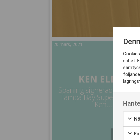
Denn
20 mars, 2021
Cookies 
enhet. F
samtyck
följande
KEN ELDER
lagrings
Spaning signerad Ken Elde
Tampa Bay Super Bowl 
Ken...
Hante
Nö
Fun
LÄS MER