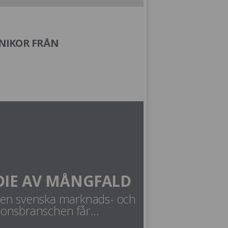
ÖNIKOR FRÅN
DIE AV MÅNGFALD
den svenska marknads- och
nsbranschen får...