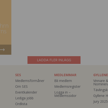
ohrn
rns
LADDA FLER INLÄGG
SES
MEDLEMMAR
GYLLENE
Medlemsförmåner
Bli medlem
Vinnare 
Nominer
Om SES
Medlemsregister
Tävlingsk
Eventkalender
Logga in –
Medlemssidor
Gyllene H
Lediga jobb
Jury 2025
Ordlista