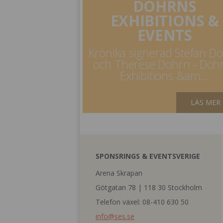
DOHRNS
EXHIBITIONS &
EVENTS
Krönika signerad Stefan D
och Therese Dohrn - Doh
Exhibitions &am...
LÄS MER
SPONSRINGS & EVENTSVERIGE
Arena Skrapan
Götgatan 78 | 118 30 Stockholm
Telefon växel: 08-410 630 50
info@ses.se