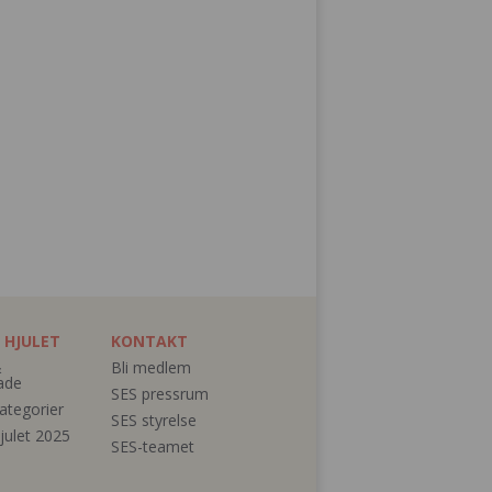
 HJULET
KONTAKT
&
Bli medlem
ade
SES pressrum
ategorier
SES styrelse
julet 2025
SES-teamet