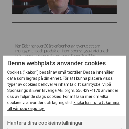
Ken Elder har över 30 års erfarenhet av revenue stream
management och produktion inom sponsringsaktiviteter och
intäktsengagering inom bland annat Super Bowl Host
Committees i USA. Här ger Ken intressanta vinklar och insikter
Denna webbplats använder cookies
kring rättighetsarbetet för ett av världens största
idrottsevenemang.
Cookies ("kakor") består av små textfiler. Dessa innehåller
data som lagras på din enhet. För att kunna placera vissa
typer av cookies behöver vi inhämta ditt samtycke. Vi på
Sponsrings & Eventsverige AB, orgnr. 556429-4170 använder
Titta här
oss av följande slags cookies. För att läsa mer om vilka
cookies vi använder och lagringstid,
klicka här för att komma
till vår cookiepolicy.
Hantera dina cookieinställningar