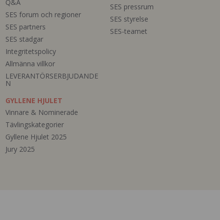
Q&A
SES pressrum
SES forum och regioner
SES styrelse
SES partners
SES-teamet
SES stadgar
Integritetspolicy
Allmänna villkor
LEVERANTÖRSERBJUDANDE
N
GYLLENE HJULET
Vinnare & Nominerade
Tävlingskategorier
Gyllene Hjulet 2025
Jury 2025