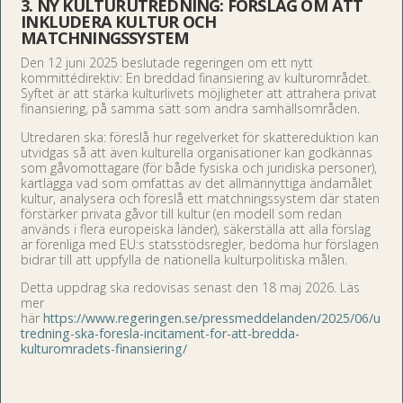
3. NY KULTURUTREDNING: FÖRSLAG OM ATT
INKLUDERA KULTUR OCH
MATCHNINGSSYSTEM
Den 12 juni 2025 beslutade regeringen om ett nytt
kommittédirektiv: En breddad finansiering av kulturområdet.
Syftet är att stärka kulturlivets möjligheter att attrahera privat
finansiering, på samma sätt som andra samhällsområden.
Utredaren ska: föreslå hur regelverket för skattereduktion kan
utvidgas så att även kulturella organisationer kan godkännas
som gåvomottagare (för både fysiska och juridiska personer),
kartlägga vad som omfattas av det allmännyttiga ändamålet
kultur, analysera och föreslå ett matchningssystem där staten
förstärker privata gåvor till kultur (en modell som redan
används i flera europeiska länder), säkerställa att alla förslag
är förenliga med EU:s statsstödsregler, bedöma hur förslagen
bidrar till att uppfylla de nationella kulturpolitiska målen.
Detta uppdrag ska redovisas senast den 18 maj 2026. Läs
mer
här
https://www.regeringen.se/pressmeddelanden/2025/06/u
tredning-ska-foresla-incitament-for-att-bredda-
kulturomradets-finansiering/