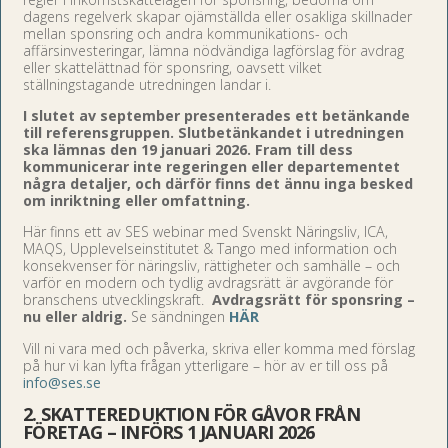
dagens regelverk skapar ojämställda eller osakliga skillnader
mellan sponsring och andra kommunikations- och
affärsinvesteringar, lämna nödvändiga lagförslag för avdrag
eller skattelättnad för sponsring, oavsett vilket
ställningstagande utredningen landar i.
I slutet av september presenterades ett betänkande
till referensgruppen. Slutbetänkandet i utredningen
ska lämnas den 19 januari 2026. Fram till dess
kommunicerar inte regeringen eller departementet
några detaljer, och därför finns det ännu inga besked
om inriktning eller omfattning.
Här finns ett av SES webinar med Svenskt Näringsliv, ICA,
MAQS, Upplevelseinstitutet & Tango med information och
konsekvenser för näringsliv, rättigheter och samhälle – och
varför en modern och tydlig avdragsrätt är avgörande för
branschens utvecklingskraft.
Avdragsrätt för sponsring –
nu eller aldrig.
Se sändningen
HÄR
Vill ni vara med och påverka, skriva eller komma med förslag
på hur vi kan lyfta frågan ytterligare – hör av er till oss på
info@ses.se
2. SKATTEREDUKTION FÖR GÅVOR FRÅN
FÖRETAG – INFÖRS 1 JANUARI 2026