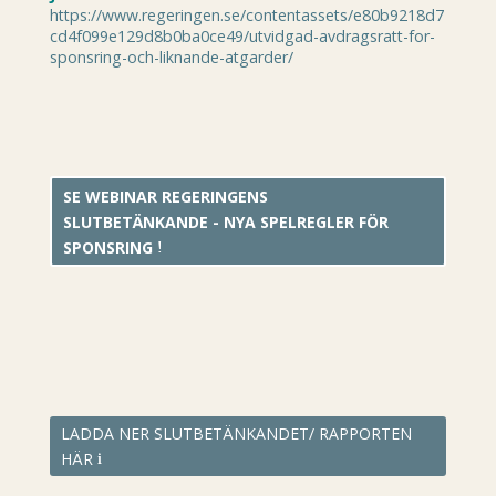
https://www.regeringen.se/contentassets/e80b9218d7
cd4f099e129d8b0ba0ce49/utvidgad-avdragsratt-for-
sponsring-och-liknande-atgarder/
SE WEBINAR REGERINGENS
SLUTBETÄNKANDE - NYA SPELREGLER FÖR
SPONSRING
LADDA NER SLUTBETÄNKANDET/ RAPPORTEN
HÄR