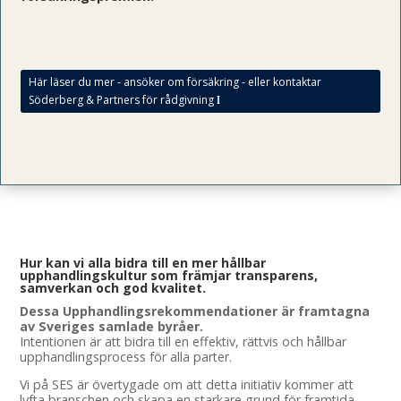
Här läser du mer - ansöker om försäkring - eller kontaktar
Söderberg & Partners för rådgivning
Hur kan vi alla bidra till en mer hållbar
upphandlingskultur som främjar transparens,
samverkan och god kvalitet.
Dessa Upphandlingsrekommendationer är framtagna
av Sveriges samlade byråer.
Intentionen är att bidra till en effektiv, rättvis och hållbar
upphandlingsprocess för alla parter.
Vi på SES är övertygade om att detta initiativ kommer att
lyfta branschen och skapa en starkare grund för framtida