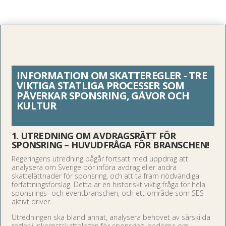
INFORMATION OM SKATTEREGLER - TRE
VIKTIGA STATLIGA PROCESSER SOM
PÅVERKAR SPONSRING, GÅVOR OCH
KULTUR
1. UTREDNING OM AVDRAGSRÄTT FÖR
SPONSRING – HUVUDFRÅGA FÖR BRANSCHEN!
Regeringens utredning pågår fortsatt med uppdrag att
analysera om Sverige bör införa avdrag eller andra
skattelättnader för sponsring, och att ta fram nödvändiga
författningsförslag. Detta är en historiskt viktig fråga för hela
sponsrings- och eventbranschen, och ett område som SES
aktivt driver.
Utredningen ska bland annat, analysera behovet av särskilda
regler i inkomstskattelagen för sponsring, bedöma om