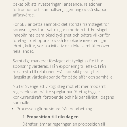
pekat på: att investeringar i anseende, relationer,
förtroende och samhällsengagemang också skapar
affärsvärde.
För SES är detta sannolikt det största framsteget för
sponsringens förutsättningar i modern tid. Förslaget
innebär inte bara ökad tydlighet och bättre villkor för
företag – det öppnar också för ökade investeringar i
idrott, kultur, sociala initiativ och lokalsamhällen över
hela landet.
Samtidigt markerar förslaget ett tydligt skifte i hur
sponsring värderas. Från exponering till effekt. Från
reklamyta till relationer. Från kortsiktig synlighet till
långsiktigt värdeskapande för både affär och samhälle.
Nu tar Sverige ett viktigt steg mot ett mer modernt
regelverk som bättre speglar hur företag bygger
konkurrenskraft, förtroende och hållbar tillväxt i dagens
samhälle.
Processen går nu vidare från bearbetning.
Proposition till riksdagen
Därefter lämnar regeringen en proposition till