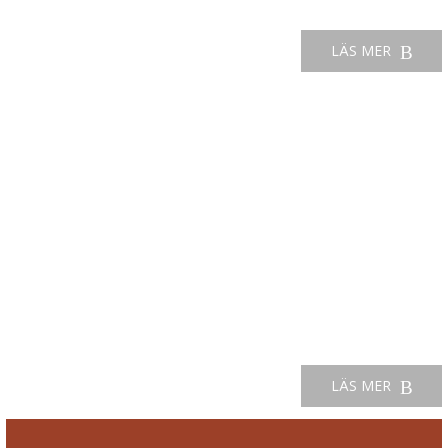
LÄS MER
BRANSCHTÄVLINGEN GYLLENE HJULET
LÄS MER