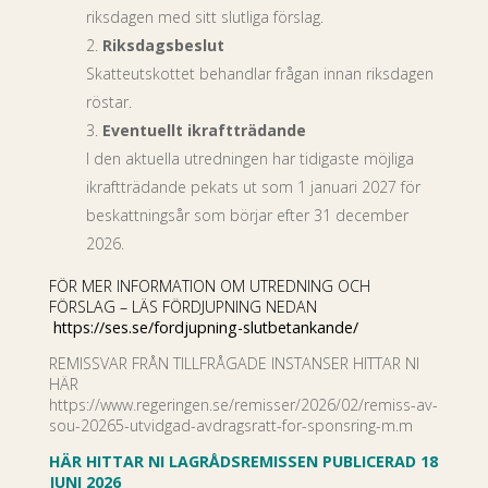
riksdagen med sitt slutliga förslag.
Riksdagsbeslut
Skatteutskottet behandlar frågan innan riksdagen
röstar.
Eventuellt ikraftträdande
I den aktuella utredningen har tidigaste möjliga
ikraftträdande pekats ut som 1 januari 2027 för
beskattningsår som börjar efter 31 december
2026.
FÖR MER INFORMATION OM UTREDNING OCH
FÖRSLAG – LÄS FÖRDJUPNING NEDAN
https://ses.se/
fordjupning-slutbetankande
/
‎
REMISSVAR FRÅN TILLFRÅGADE INSTANSER HITTAR NI
HÄR
https://www.regeringen.se/remisser/2026/02/remiss-av-
sou-20265-utvidgad-avdragsratt-for-sponsring-m.m
HÄR HITTAR NI LAGRÅDSREMISSEN PUBLICERAD 18
JUNI 2026