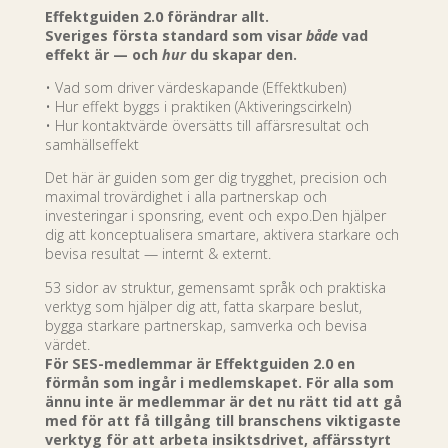
Effektguiden 2.0 förändrar allt.
Sveriges första standard som visar
både
vad
effekt är — och
hur
du skapar den.
• Vad som driver värdeskapande (Effektkuben)
• Hur effekt byggs i praktiken (Aktiveringscirkeln)
• Hur kontaktvärde översätts till affärsresultat och
samhällseffekt
Det här är guiden som ger dig trygghet, precision och
maximal trovärdighet i alla partnerskap och
investeringar i sponsring, event och expo.Den hjälper
dig att konceptualisera smartare, aktivera starkare och
bevisa resultat — internt & externt.
53 sidor av struktur, gemensamt språk och praktiska
verktyg som hjälper dig att, fatta skarpare beslut,
bygga starkare partnerskap, samverka och bevisa
värdet.
För SES-medlemmar är Effektguiden 2.0 en
förmån som ingår i medlemskapet. För alla som
ännu inte är medlemmar är det nu rätt tid att gå
med
för att få tillgång till branschens viktigaste
verktyg för att arbeta insiktsdrivet, affärsstyrt