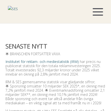
SENASTE NYTT
🌟 BRANSCHEN FORTSÄTTER VÄXA
Institutet för reklam- och mediestatistik (IRM)
har precis nu
publicerat statistik för den totala reklaminvesteringen 2025.
Totalt investerades 92,3 miljarder kronor under 2025 vilket
innebär en ökning på 2,8% jämfört med 2024.
IRM & SES gemensamma statistik visar glädjande siffror;
🌟 Sponsring omsätter 10 miljarder SEK 2025*, en ökning med
7,2% jämfört med 2024. 🌟 Eventmarknadsföring omsätter 2,1
miljarder SEK**, en ökning med 10,1% jämfört med 2024!
Både sponsring och event tar alltså andelar från övriga
mediakakan – en viktig signal att ta med framåt nu in i 2026!
Vi kommer givetvis att sätta SES Spotlight på alla detaljer – så