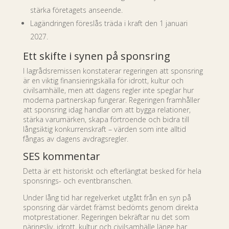
stärka företagets anseende.
Lagändringen föreslås träda i kraft den 1 januari
2027.
Ett skifte i synen på sponsring
I lagrådsremissen konstaterar regeringen att sponsring
är en viktig finansieringskälla för idrott, kultur och
civilsamhälle, men att dagens regler inte speglar hur
moderna partnerskap fungerar. Regeringen framhåller
att sponsring idag handlar om att bygga relationer,
stärka varumärken, skapa förtroende och bidra till
långsiktig konkurrenskraft – värden som inte alltid
fångas av dagens avdragsregler.
SES kommentar
Detta är ett historiskt och efterlängtat besked för hela
sponsrings- och eventbranschen.
Under lång tid har regelverket utgått från en syn på
sponsring där värdet främst bedömts genom direkta
motprestationer. Regeringen bekräftar nu det som
näringsliv, idrott, kultur och civilsamhälle länge har