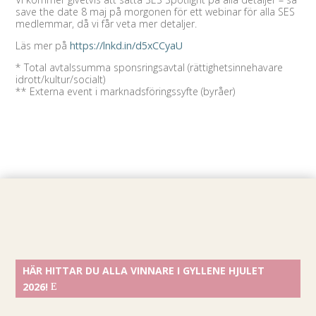
save the date 8 maj på morgonen för ett webinar för alla SES
medlemmar, då vi får veta mer detaljer.
Läs mer på
https://lnkd.in/d5xCCyaU
* Total avtalssumma sponsringsavtal (rättighetsinnehavare
idrott/kultur/socialt)
** Externa event i marknadsföringssyfte (byråer)
HÄR HITTAR DU ALLA VINNARE I GYLLENE HJULET
2026!