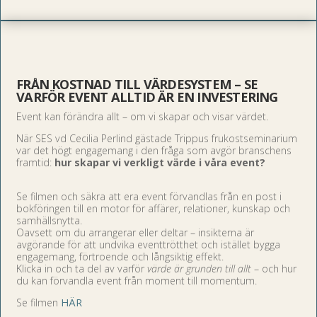
FRÅN KOSTNAD TILL VÄRDESYSTEM – SE
VARFÖR EVENT ALLTID ÄR EN INVESTERING
Event kan förändra allt – om vi skapar och visar värdet.
När SES vd Cecilia Perlind gästade Trippus frukostseminarium
var det högt engagemang i den fråga som avgör branschens
framtid:
hur skapar vi verkligt värde i våra event?
Se filmen och säkra att era event förvandlas från en post i
bokföringen till en motor för affärer, relationer, kunskap och
samhällsnytta.
Oavsett om du arrangerar eller deltar – insikterna är
avgörande för att undvika eventtrötthet och istället bygga
engagemang, förtroende och långsiktig effekt.
Klicka in och ta del av varför
värde är grunden till allt
– och hur
du kan förvandla event från moment till momentum.
Se filmen
HÄR