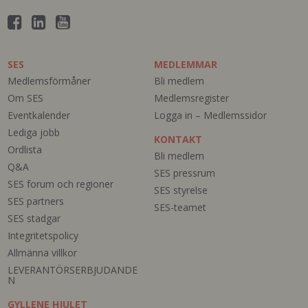
SES
MEDLEMMAR
Medlemsförmåner
Bli medlem
Om SES
Medlemsregister
Eventkalender
Logga in – Medlemssidor
Lediga jobb
KONTAKT
Ordlista
Bli medlem
Q&A
SES pressrum
SES forum och regioner
SES styrelse
SES partners
SES-teamet
SES stadgar
Integritetspolicy
Allmänna villkor
LEVERANTÖRSERBJUDANDE
N
GYLLENE HJULET