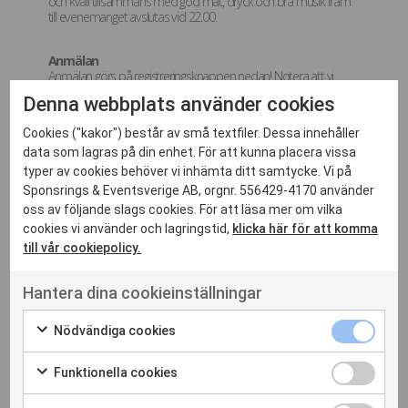
och kväll tillsammans med god mat, dryck och bra musik fram
till evenemanget avslutas vid 22.00.
Anmälan
Anmälan görs på registreringsknappen nedan! Notera att vi
endast har plats för 32 st lag så det är först till kvarn gäller – men
Denna webbplats använder cookies
vi tar för givet att oavsett om ni vill spela eller ej, att ni kommer
och umgås tillsammans med oss.
Cookies ("kakor") består av små textfiler. Dessa innehåller
Plats
data som lagras på din enhet. För att kunna placera vissa
CPN Norra Djurgårdsstaden – Madängsgatan 18, Stockholm
typer av cookies behöver vi inhämta ditt samtycke. Vi på
Sponsrings & Eventsverige AB, orgnr. 556429-4170 använder
Agenda
14:00 Dörrarna öppnas för välkomstmingel & uppvärmning
oss av följande slags cookies. För att läsa mer om vilka
14:30 Turneringsgenomgång
cookies vi använder och lagringstid,
klicka här för att komma
15:00 start gruppspel
till vår cookiepolicy.
18:00 avslut gruppspel
18.00-18.15 Paus
18:15-20.00 Slutspel
Hantera dina cookieinställningar
20:15 Prisutdelning och mingel med mat, dryck och livemusik
22.00 Avslut
Nödvändiga cookies
Upplägg & Turneringsform
32 lag (lottning sker 1 Sep och informeras därefter)
Funktionella cookies
8 grupper med 4 lag per grupp
Samtliga lag möter varandra i sin grupp i matcher á 30 min