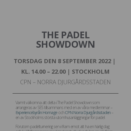
THE PADEL
SHOWDOWN
TORSDAG DEN 8 SEPTEMBER 2022 |
KL. 14.00 – 22.00 | STOCKHOLM
CPN – NORRA DJURGÅRDSSTADEN
Varmt välkomna att delta i The Padel Showdown som
arrangeras av SES tillsammans med en av våra medlemmar –
Experiencebyrån Homage
och
CPN Norra Djurgårdsstaden
–
en av Stockholms största utomhusanläggningar för padel.
Förutom padelturnering ser vi fram emot att ha en härlig dag