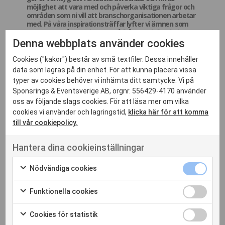
möjlighet att vara med och påverka viktiga frågor och
områden som ni vill att branschorganisationen arbetar
med. På våra inspirationsträffar lyfter vi ämnen som
engagerar, vår panel svarar på frågor och funderingar
och vi bjuder in aktuella gäster för diskussion och
Denna webbplats använder cookies
analys.
Cookies ("kakor") består av små textfiler. Dessa innehåller
Detta tillfälle har vi valt att lägga fokus på festivaler – vi diskuterar
data som lagras på din enhet. För att kunna placera vissa
nuläge och utmaningar samt lyfter framgångsrika
typer av cookies behöver vi inhämta ditt samtycke. Vi på
sponsorsamarbeten med bl a representanter från
Way Out
West
,
Åre Sessions
,
Big Slap
,
Sweden Rock
och
Sponsrings & Eventsverige AB, orgnr. 556429-4170 använder
Storsjöyran
.
oss av följande slags cookies. För att läsa mer om vilka
cookies vi använder och lagringstid,
klicka här för att komma
Rättighetsforum leds av
Daniel Hegborn
, strateg och grundare
till vår cookiepolicy.
av
Passion Lab
, tillsammans med
Björn Stenvad
, vd och
grundare av
Rättighetsbyrån
.
Hantera dina cookieinställningar
Inspirerande kampanjer, kloka insikter, och engagerande
diskussioner utlovas!
Nödvändiga cookies
Varmt välkomna!
Funktionella cookies
Vi har möjlighet att bjuda in ett begränsat antal till Studio
Sergel (Sergels Torg i Stockholm) och vara med under
sändningen av Rättighetsforum på plats. Först till kvarn
Cookies för statistik
gäller. Visa intresse vid anmälan.