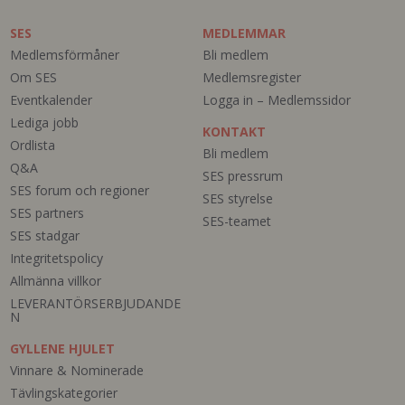
SES
MEDLEMMAR
Medlemsförmåner
Bli medlem
Om SES
Medlemsregister
Eventkalender
Logga in – Medlemssidor
Lediga jobb
KONTAKT
Ordlista
Bli medlem
Q&A
SES pressrum
SES forum och regioner
SES styrelse
SES partners
SES-teamet
SES stadgar
Integritetspolicy
Allmänna villkor
LEVERANTÖRSERBJUDANDE
N
GYLLENE HJULET
Vinnare & Nominerade
Tävlingskategorier