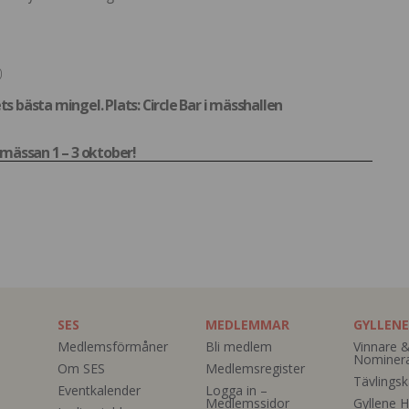
0
ts bästa mingel. Plats: Circle Bar i mässhallen
mässan 1 – 3 oktober!
SES
MEDLEMMAR
GYLLENE
Medlemsförmåner
Bli medlem
Vinnare 
Nominer
Om SES
Medlemsregister
Tävlingsk
Eventkalender
Logga in –
Medlemssidor
Gyllene H