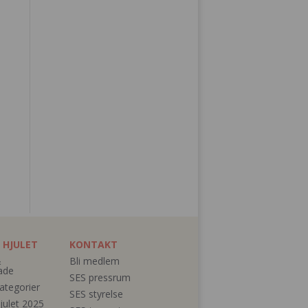
 HJULET
KONTAKT
&
Bli medlem
ade
SES pressrum
ategorier
SES styrelse
julet 2025