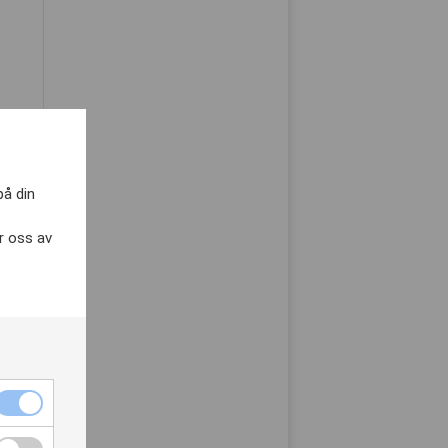
på din
r oss av