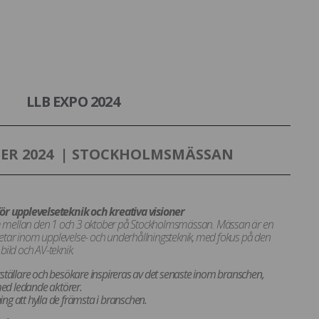
LLB EXPO 2024
BER 2024 | STOCKHOLMSMÄSSAN
ör upplevelseteknik och kreativa visioner
um mellan den 1 och 3 oktober på Stockholmsmässan. Mässan är en
betar inom upplevelse- och underhållningsteknik, med fokus på den
 bild och AV-teknik.
tällare och besökare inspireras av det senaste inom branschen,
med ledande aktörer.
g att hylla de främsta i branschen.