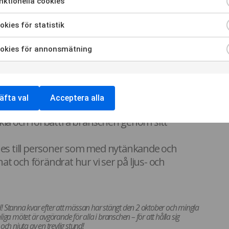
ktionella cookies
Awards och LLB Awards är utmärkelser som uppmärksammar företag
n och nytänkande har vågat visa vägen mot nya framgångar. Dessa
kies för statistik
etsarbete och förmågan att se framtidens möjligheter, och inspirerar
okies för annonsmätning
ll minne av
Pontus “Bullen” Lagerbielke,
en framstående
rt inflytande på den svenska och internationella scenen. Priserna
de insatser inom ljus- och ljuddesign.
i två kategorier:
äfta val
Acceptera alla
ment Award:
Tilldelas personer som ägnat sina
eckla och förbättra branschen genom sitt
es till personer som med nytänkande och
at och förändrat hur vi ser på ljus- och
 Stanna kvar efter att mässan har stängt den 2 oktober och mingla
ga mötet är avgörande för alla i branschen – för att hålla sig
ch njuta av en trevlig stund!