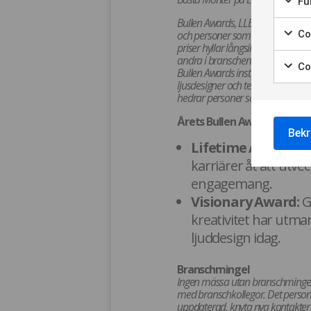
Fun
Bullen Awards, LLB Innovation 
och personer som med innovatio
Coo
priser hyllar långsiktigt hållbarh
andra i branschen.
Co
Bullen Awards instiftades 2016 ti
ljusdesigner och tekniker med sto
hedrar personer som gjort betydan
Årets Bullen Awards
delas ut 
Bekr
Lifetime Achieve
karriärer åt att utv
engagemang.
Visionary Award:
G
kreativitet har utman
ljuddesign idag.
Branschmingel
Ingen mässa utan branschmingel!
med branschkollegor. Det personli
uppdaterad, knyta nya kontakter o