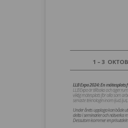
1 – 3 OKTO
LLB Expo 2024: En mötesplats f
LLB Expo är tillbaka och äger r
viktig mötesplats för alla som ar
senaste teknologin inom ljud, ljus,
Under årets upplaga kan både uts
delta i seminarier och nätverka 
Dessutom kommer en prisutdelnin