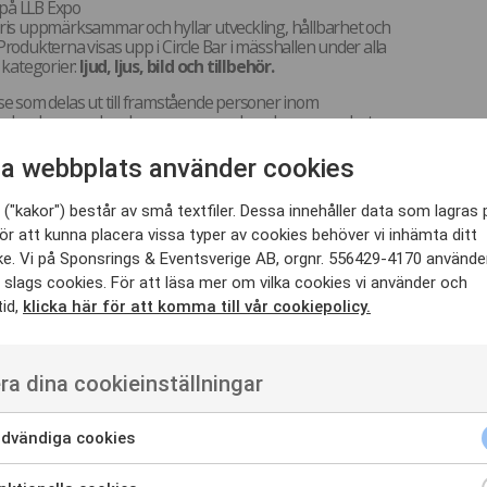
 på LLB Expo
ris uppmärksammar och hyllar utveckling, hållbarhet och
odukterna visas upp i Circle Bar i mässhallen under alla
a kategorier:
ljud, ljus, bild och tillbehör.
e som delas ut till framstående personer inom
t hedrar kunnande och engagemang hos dem som arbetar
 Priset delas ut i två kategorier:
”Visionary Award”
och
rd”.
a webbplats använder cookies
pris lyfter fram personer och företag som gjort
("kakor") består av små textfiler. Dessa innehåller data som lagras 
schen. LLB Awards delas ut av
ör att kunna placera vissa typer av cookies behöver vi inhämta ditt
en LLB och omfattar två utmärkelser:
e. Vi på Sponsrings & Eventsverige AB, orgnr. 556429-4170 använde
:
Tilldelas en person som skapat, utvecklat eller
 slags cookies. För att läsa mer om vilka cookies vi använder och
tid,
klicka här för att komma till vår cookiepolicy.
för ett mervärde till branschen.
är:
Ges till ett företag som sticker ut genom att
visioner och framgångar och agerar som en
ra dina cookieinställningar
 förebild.
dvändiga cookies
ativitet och innovation