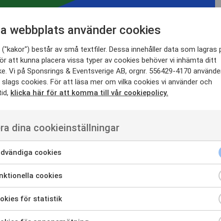
a webbplats använder cookies
("kakor") består av små textfiler. Dessa innehåller data som lagras 
ör att kunna placera vissa typer av cookies behöver vi inhämta ditt
S PRIDE MINGEL MED AW
e. Vi på Sponsrings & Eventsverige AB, orgnr. 556429-4170 använde
 slags cookies. För att läsa mer om vilka cookies vi använder och
tid,
klicka här för att komma till vår cookiepolicy.
J KL. 17-20 | POP STORY DJURGÅRDEN |
STOCKHOLM
ra dina cookieinställningar
 Cirkus Venues, som förutom Hasselbacken och Cirkus
Backstage Hotel, Konsthallen och Skaldjursbaren in till
dvändiga cookies
gens färger, detta på nyrelanserade
Pop Story Djurgården
.
ch tilltugg –
True Colours Cava
bjuder på bubbel, där en
år till Regnbågsfonden.
ktionella cookies
kies för statistik