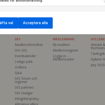
okies för annonsmätning
äfta val
Acceptera alla
SES
MEDLEMMAR
GYLLENE
Medlemsförmåner
Bli medlem
Vinnare 
Nominer
Om SES
Medlemsregister
Tävlingsk
Eventkalender
Logga in –
Medlemssidor
Gyllene H
Lediga jobb
Jury 2025
Ordlista
Q&A
SES forum och
regioner
SES partners
SES stadgar
Integritetspolicy
Allmänna villkor