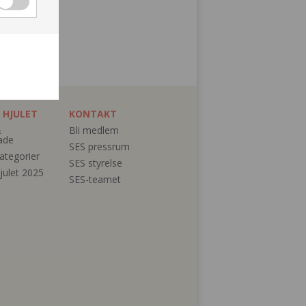
 HJULET
KONTAKT
&
Bli medlem
ade
SES pressrum
ategorier
SES styrelse
julet 2025
SES-teamet