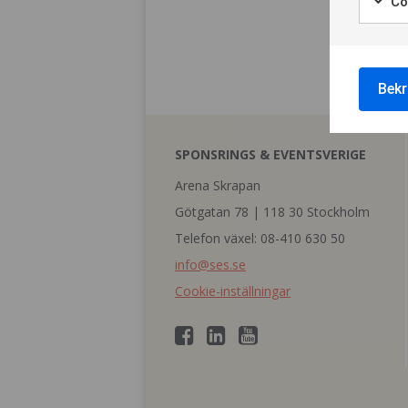
Co
Bekr
SPONSRINGS & EVENTSVERIGE
Arena Skrapan
Götgatan 78 | 118 30 Stockholm
Telefon växel: 08-410 630 50
info@ses.se
Cookie-inställningar