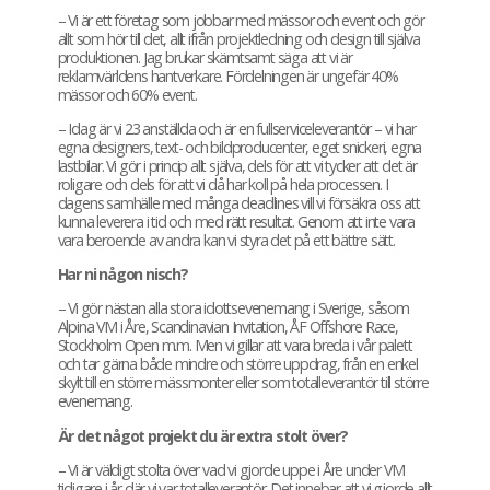
– Vi är ett företag som jobbar med mässor och event och gör
allt som hör till det, allt ifrån projektledning och design till själva
produktionen. Jag brukar skämtsamt säga att vi är
reklamvärldens hantverkare. Fördelningen är ungefär 40%
mässor och 60% event.
– Idag är vi 23 anställda och är en fullserviceleverantör – vi har
egna designers, text- och bildproducenter, eget snickeri, egna
lastbilar. Vi gör i princip allt själva, dels för att vi tycker att det är
roligare och dels för att vi då har koll på hela processen. I
dagens samhälle med många deadlines vill vi försäkra oss att
kunna leverera i tid och med rätt resultat. Genom att inte vara
vara beroende av andra kan vi styra det på ett bättre sätt.
Har ni någon nisch?
– Vi gör nästan alla stora idottsevenemang i Sverige, såsom
Alpina VM i Åre, Scandinavian Invitation,
ÅF Offshore Race,
Stockholm Open
m.m. Men vi gillar att vara breda i vår palett
och tar gärna både mindre och större uppdrag, från en enkel
skylt till en större mässmonter eller som totalleverantör till större
evenemang.
Är det något projekt du är extra stolt över?
– Vi är väldigt stolta över vad vi gjorde uppe i Åre under VM
tidigare i år där vi var totalleverantör. Det innebar att vi gjorde allt