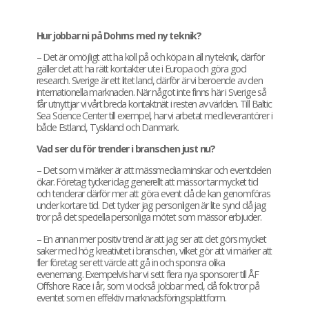
Hur jobbar ni på Dohrns med ny teknik?
– Det är omöjligt att ha koll på och köpa in all ny teknik, därför
gäller det att ha rätt kontakter ute i Europa och göra god
research. Sverige är ett litet land, därför är vi beroende av den
internationella marknaden. När något inte finns här i Sverige så
får utnyttjar vi vårt breda kontaktnät i resten av världen. Till Baltic
Sea Science Center till exempel, har vi arbetat med leverantörer i
både Estland, Tyskland och Danmark.
Vad ser du för trender i branschen just nu?
– Det som vi märker är att mässmedia minskar och eventdelen
ökar. Företag tycker idag generellt att mässor tar mycket tid
och tenderar därför mer att göra event då de kan genomföras
under kortare tid. Det tycker jag personligen är lite synd då jag
tror på det speciella personliga mötet som mässor erbjuder.
– En annan mer positiv trend är att jag ser att det görs mycket
saker med hög kreativitet i branschen, vilket gör att vi märker att
fler företag ser ett värde att gå in och sponsra olika
evenemang. Exempelvis har vi sett flera nya sponsorer till ÅF
Offshore Race i år, som vi också jobbar med, då folk tror på
eventet som en effektiv marknadsföringsplattform.