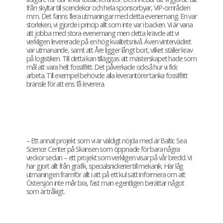
från skyltar till scendekor och hela sponsorbyar, VIP-områden
m.m. Det fanns flera utmaningar med detta evenemang. En var
storleken, vi gjorde i princip allt som inte var i backen. Vi är vana
att jobba med stora evenemang men detta krävde att vi
verkligen levererade på en hög kvalitetsnivå. Även vintervädret
var utmanande, samt att Åre ligger långt bort, vilket ställer krav
på logistiken. Till detta kan tilläggas att mästerskapet hade som
mål att vara helt fossilfritt. Det påverkade också hur vi fick
arbeta. Till exempel behövde alla leverantörer tanka fossilfritt
bränsle för att ens få leverera.
– Ett annat projekt som vi är väldigt nöjda med är Baltic Sea
Science Center på Skansen som öppnade för bara några
veckor sedan – ett projekt som verkligen visar på vår bredd. Vi
har gjort allt från grafik, specialsnickerier till mekanik. Här låg
utmaningen framför allt i att på ett kul sätt informera om att
Östersjön inte mår bra, fast man egentligen berättar något
som är tråkigt.