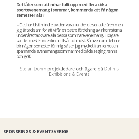
Det låter som att ni har fullt upp med flera olika
sportevenemang i sommar, kommer du att få någon
semester alls?
– Det har blivit mindre av den varan under de senaste åren men
jag är tacksam för att vi får en bättre fördelning av inkomsterna
under året tack vare alla dessa sommarevenemang. Tidigare
var det mest koncentrerat till vår och höst. Så även om det inte
blir någon semester för mig så ser jag mycket fram emot en
spännande evenemangssommar med både segling, tennis
och golf.
Stefan Dohrn
projektledare och ägare på
Dohrns
Exhibitions & Events
SPONSRINGS & EVENTSVERIGE