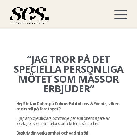
“JAG TROR PÅ DET
SPECIELLA PERSONLIGA
MÖTET SOM MÄSSOR
ERBJUDER”
Hej Stefan Dohrn på Dohrns Exhibitions & Events, vilken
är din roll på företaget?
– Jag är projektledare och tredje generationens ägare av
företaget som min farfar startade för 95 år sedan.
Beskriv din verksamhet och vad ni gör!