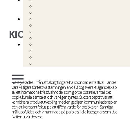
KICKS LOLLAPALOOZA
UNITED | KICKS
Kicks lyckades – från att aldrig tidigare ha sponsrat en festival – anses
vara viktigare för festivalstämningen än öl! Vi tog svenskt ägandeskap
av ett internationellt festivalmode, som gjorde oss relevanta i det
popkulturella samtalet och verkligen syntes. Succéreceptet var att
kombinera produktutveckling med en gedigen kommunikationsplan
och ett konstant fokus på att tillföra värde för besökaren. Samtliga
mål uppfylldes och vi hamnade på pallplats i alla kategorier som Live
Nation utvärderade.