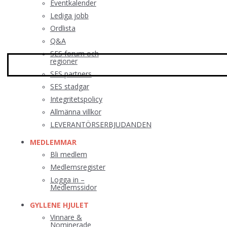
Eventkalender
Lediga jobb
Ordlista
Q&A
SES forum och
regioner
SES partners
SES stadgar
Integritetspolicy
Allmänna villkor
LEVERANTÖRSERBJUDANDEN
MEDLEMMAR
Bli medlem
Medlemsregister
Logga in –
Medlemssidor
GYLLENE HJULET
Vinnare &
Nominerade