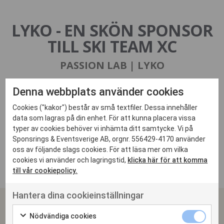
LYKO - EN SKÖN SPONSOR
TILL SKI TEAM XC
PASSION LAB | LYKO
Med konceptet ”Lyko ser skönheten i sporten” placerade vi Lykos
Denna webbplats använder cookies
varumärke och produkter i ett sammanhang där ingen trodde att de
hade relevans – för att bevisa motsatsen och addera ett nytt värde till
Cookies ("kakor") består av små textfiler. Dessa innehåller
det egna varumärket och SkiTeams följare. Vi tog vara på kontrasten i
data som lagras på din enhet. För att kunna placera vissa
de olika världarna: SkiTeams följare fick se en helt ny sida av sina idoler
typer av cookies behöver vi inhämta ditt samtycke. Vi på
och åkarna fick värdefulla tips och råd om hur de på bästa sätt tar hand
Sponsrings & Eventsverige AB, orgnr. 556429-4170 använder
om hud och hår kopplad till deras träningsrutiner och vinterns
påfrestningar.
oss av följande slags cookies. För att läsa mer om vilka
cookies vi använder och lagringstid,
klicka här för att komma
till vår cookiepolicy.
Hantera dina cookieinställningar
SPONSRINGS & EVENTSVERIGE
Nödvändiga cookies