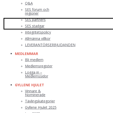
Q&A
SES forum och
regioner
SES partners
SES stadgar
Integritetspolicy
Allmänna villkor
LEVERANTÖRSERBJUDANDEN
MEDLEMMAR
Bli medlem
Medlemsregister
Logga in –
Medlemssidor
GYLLENE HJULET
Vinnare &
Nominerade
Tävlingskategorier
Gyllene Hjulet 2025