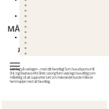
MÅLA DIN HEMMAPLAN
JUNG RELATIONS | BAUHAUS
Sätt färg på vardagen – med ditt favoritlag! Som huvudsponsor till
SHL tog Bauhaus inför årets säsong fram varje lags huvudfärg som
målarfärg, så att supportrar runt om i hela landet kunde måla sin
hemmaplan med sitt favoritlag.