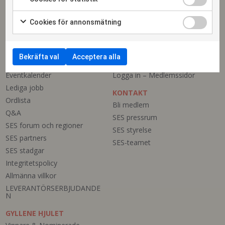
Cookies för annonsmätning
SES
MEDLEMMAR
Medlemsförmåner
Bli medlem
Bekräfta val
Acceptera alla
Om SES
Medlemsregister
Eventkalender
Logga in – Medlemssidor
Lediga jobb
KONTAKT
Ordlista
Bli medlem
Q&A
SES pressrum
SES forum och regioner
SES styrelse
SES partners
SES-teamet
SES stadgar
Integritetspolicy
Allmänna villkor
LEVERANTÖRSERBJUDANDE
N
GYLLENE HJULET