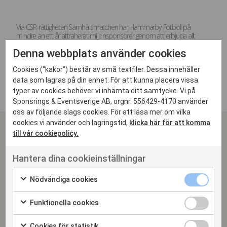
Via CSR-rättigheten Samhällsmatchen har Hammarby Fotboll på
mindre än ett år attraherat miljonsponsorer genom att erbjuda allt
utom traditionell exponering. Tillsammans med staden, olika
Denna webbplats använder cookies
myndigheter och ideella krafter har man istället skapat ett ramverk för
hur man tillsammans kan jobba för ökad sysselsättning, minskad
Cookies ("kakor") består av små textfiler. Dessa innehåller
ojämlikhet och förbättrad hälsa i sitt upptagningsområde – Söderort.
data som lagras på din enhet. För att kunna placera vissa
typer av cookies behöver vi inhämta ditt samtycke. Vi på
Sponsrings & Eventsverige AB, orgnr. 556429-4170 använder
oss av följande slags cookies. För att läsa mer om vilka
cookies vi använder och lagringstid,
klicka här för att komma
SPONSRINGS & EVENTSVERIGE
till vår cookiepolicy.
Arena Skrapan
Hantera dina cookieinställningar
Götgatan 78 | 118 30 Stockholm
Telefon växel: 08-410 630 50
Nödvändiga cookies
info@ses.se
Funktionella cookies
Cookie-inställningar
Cookies för statistik