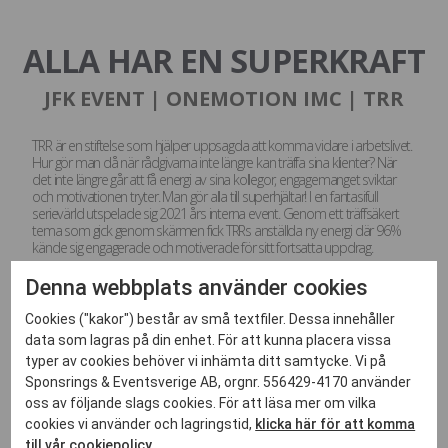
ALLA HAR EN SUPERKRAFT
JFK EVENT | ONEMOTION IMC | TRR
TRR är en stiftelse som hjälper uppsagda att komma vidare i arbetslivet.
Hur gör man då när rådgivarna inte längre kan träffa sina klienter? När
det inte längre går att få energi av sina kollegor, engagemanget sviktar
och motivationen tryter. Man gör alla till superhjältar! I en fantasifull
serievärld utspelade sig 2021 års interna event. Genom ett träffsäkert
tema som gick genom skärmen fick TRRs anställda ny energi där 96%
kände sig engagerade och motiverade för sitt fortsatta uppdrag.
Denna webbplats använder cookies
Cookies ("kakor") består av små textfiler. Dessa innehåller
data som lagras på din enhet. För att kunna placera vissa
typer av cookies behöver vi inhämta ditt samtycke. Vi på
Sponsrings & Eventsverige AB, orgnr. 556429-4170 använder
oss av följande slags cookies. För att läsa mer om vilka
cookies vi använder och lagringstid,
klicka här för att komma
till vår cookiepolicy.