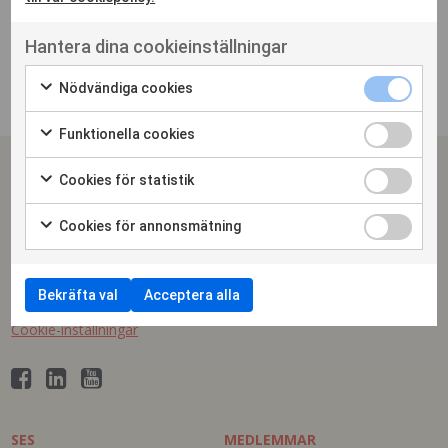
Hantera dina cookieinställningar
Nödvändiga cookies
Funktionella cookies
SPONSRINGS & EVENTSVERIGE
Cookies för statistik
Arena Skrapan
Cookies för annonsmätning
Götgatan 78 | 118 30 Stockholm
Telefon växel: 08-410 630 50
Bekräfta val
Acceptera alla
info@ses.se
Cookie-inställningar
SES
MEDLEMMAR