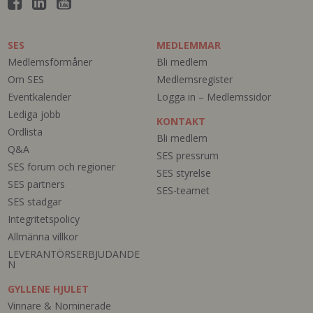
SES
MEDLEMMAR
Medlemsförmåner
Bli medlem
Om SES
Medlemsregister
Eventkalender
Logga in – Medlemssidor
Lediga jobb
KONTAKT
Ordlista
Bli medlem
Q&A
SES pressrum
SES forum och regioner
SES styrelse
SES partners
SES-teamet
SES stadgar
Integritetspolicy
Allmänna villkor
LEVERANTÖRSERBJUDANDE
N
GYLLENE HJULET
Vinnare & Nominerade