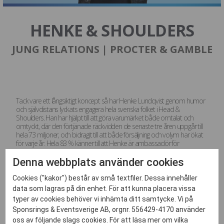
HENKE & SHOULDERS
JUNG RELATIONS | PROCTER & GAMBLE
Tack vare ett långsiktigt koncept så har Henke Lundqvist genom humor
och självdistans lyckats engagera hela svenska folket i Head &
Shoulders. Han har hjälpt till att göra varumärket både omtalat och
omtyckt, där den förtjänade räckvidden de senaste tre åren uppgår till
hela 73 miljoner, och bidragit till att både försäljning och volym har ökat
för varje år. Hela 83 % känner till att Henke är ambassadör för
varumärket, och lika bra som Henke stoppade puckar i hockey, lika bra
säljer han schampo!
Denna webbplats använder cookies
Cookies ("kakor") består av små textfiler. Dessa innehåller
data som lagras på din enhet. För att kunna placera vissa
typer av cookies behöver vi inhämta ditt samtycke. Vi på
Sponsrings & Eventsverige AB, orgnr. 556429-4170 använder
oss av följande slags cookies. För att läsa mer om vilka