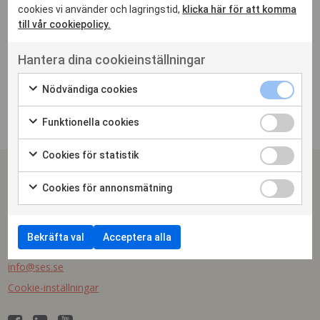
cookies vi använder och lagringstid,
klicka här för att komma
till vår cookiepolicy.
Hantera dina cookieinställningar
Nödvändiga cookies
Funktionella cookies
Cookies för statistik
SPONSRINGS & EVENTSVERIGE
Cookies för annonsmätning
Arena Skrapan
Götgatan 78 | 118 30 Stockholm
Bekräfta val
Acceptera alla
Telefon växel: 08-410 630 50
info@ses.se
Cookie-inställningar