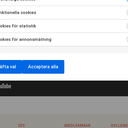
ktionella cookies
kies för statistik
okies för annonsmätning
äfta val
Acceptera alla
SES
MEDLEMMAR
GYLLENE