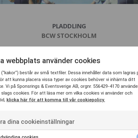
PLADDLING
BCW STOCKHOLM
 målgruppen, lyckades Carlsberg ta ner sitt hållbarhetsarbete på jorden, eller i
kräp. Pladdling genomfördes i fyra svenska städer där man fick låna speciell
a webbplats använder cookies
v pladdling en folkrörelse i ett hemestrande Sverige och skapade massiv u
r.
("kakor") består av små textfiler. Dessa innehåller data som lagras 
ör att kunna placera vissa typer av cookies behöver vi inhämta ditt
e. Vi på Sponsrings & Eventsverige AB, orgnr. 556429-4170 använde
 slags cookies. För att läsa mer om vilka cookies vi använder och
tid,
klicka här för att komma till vår cookiepolicy.
ra dina cookieinställningar
dvändiga cookies