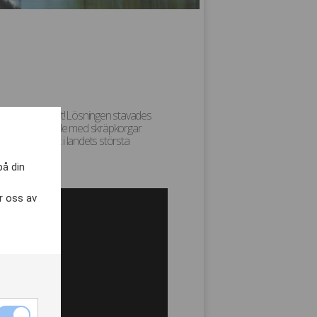
 snarare i vattnet! Lösningen stavades
a kajaker utrustade med skräpkorgar
ppmärksamhet i landets största
på din
r oss av