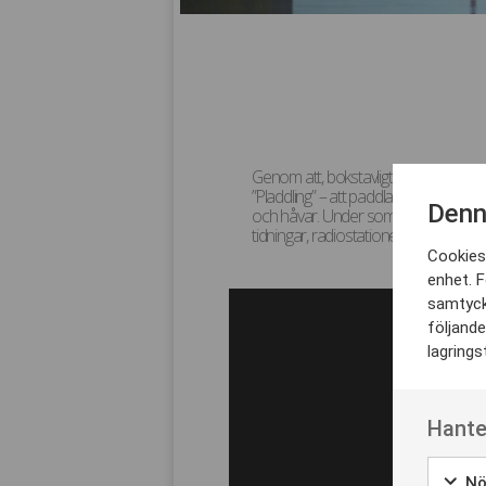
Genom att, bokstavligt talat, aktivera
”Pladdling” – att paddla och plocka s
Denn
och håvar. Under sommaren 2020 ble
tidningar, radiostationer och tv-kanale
Cookies 
enhet. F
samtyck
följande
lagrings
Hante
Nö