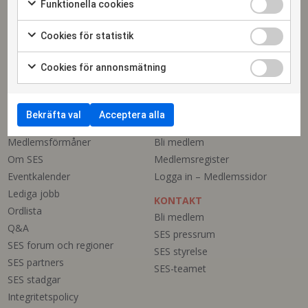
Funktionella cookies
Telefon växel: 08-410 630 50
info@ses.se
Cookies för statistik
Cookie-inställningar
Cookies för annonsmätning
Bekräfta val
Acceptera alla
SES
MEDLEMMAR
Medlemsförmåner
Bli medlem
Om SES
Medlemsregister
Eventkalender
Logga in – Medlemssidor
Lediga jobb
KONTAKT
Ordlista
Bli medlem
Q&A
SES pressrum
SES forum och regioner
SES styrelse
SES partners
SES-teamet
SES stadgar
Integritetspolicy