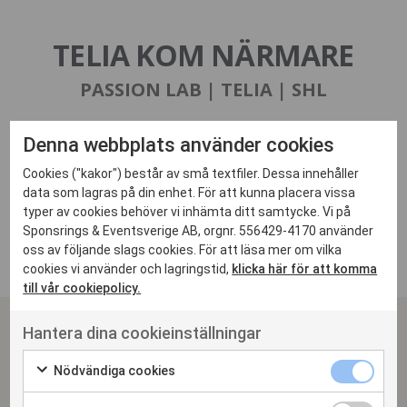
TELIA KOM NÄRMARE
PASSION LAB | TELIA | SHL
Kampanjen ”Kom närmare” byggde på relevant och autentiskt innehåll i
Denna webbplats använder cookies
kontextuella kanaler där kombinationen av målgruppen själva, deras
idoler och favoritklubbar, samt realiserandet av unika
Cookies ("kakor") består av små textfiler. Dessa innehåller
hockeyupplevelser resulterade i uppmärksamhet, engagemang och
data som lagras på din enhet. För att kunna placera vissa
gillande av Telia. Telia vann hockeymålgruppens hjärta genom att ta
dem närmare sitt intresse och favoritlag, vilket resulterade i ökad
typer av cookies behöver vi inhämta ditt samtycke. Vi på
tänkbarhet till och direkta affärer för Telias TV- och streamingtjänster
Sponsrings & Eventsverige AB, orgnr. 556429-4170 använder
oss av följande slags cookies. För att läsa mer om vilka
cookies vi använder och lagringstid,
klicka här för att komma
till vår cookiepolicy.
Hantera dina cookieinställningar
SPONSRINGS & EVENTSVERIGE
Arena Skrapan
Nödvändiga cookies
Götgatan 78 | 118 30 Stockholm