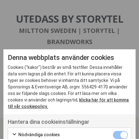
UTEDASS BY STORYTEL
MILTTON SWEDEN | STORYTEL |
BRANDWORKS
Genom att skapa ett unikt toalettområde med specialbyggda
Denna webbplats använder cookies
bajamajor erbjöd vi festivalbesökarna på WoW en trevligare upplevelse
på ett otrevligt problem: festivaltoaletten. På våra fräscha bajamajor fick
Cookies ("kakor") består av små textfiler. Dessa innehåller
besökarna uppleva ljudberättandet från WoWs egna artister på ett
data som lagras på din enhet. För att kunna placera vissa
unikt och roligt sätt. Med 8160 besök slog vi målet med 272% och blev
typer av cookies behöver vi inhämta ditt samtycke. Vi på
en naturlig del av festivalen. Konceptet lyckades lösa utmaningen att få
Sponsrings & Eventsverige AB, orgnr. 556429-4170 använder
folk att uppleva Storytels bredd trots att man kommit för helt andra
anledningar.
oss av följande slags cookies. För att läsa mer om vilka
cookies vi använder och lagringstid,
klicka här för att komma
till vår cookiepolicy.
Hantera dina cookieinställningar
SPONSRINGS & EVENTSVERIGE
Nödvändiga cookies