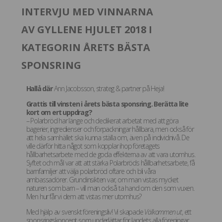
INTERVJU MED VINNARNA
AV GYLLENE HJULET 2018 I
KATEGORIN ÅRETS BÄSTA
SPONSRING
Hallå där
Ann Jacobsson, strateg & partner på Heja!
Grattis till vinsten i årets bästa sponsring. Berätta lite
kort om ert uppdrag?
– Polarbröd har länge och dedikerat arbetat med att göra
bagerier, ingredienser och förpackningar hållbara, men också för
att hela samhället ska kunna ställa om, även på individnivå. De
ville därför hitta något som kopplar ihop företagets
hållbarhetsarbete med de goda effekterna av att vara utomhus.
Syftet och mål var att att stärka Polarbröds hållbarhetsarbete, få
barnfamiljer att välja polarbröd oftare och bli våra
ambassadörer. Grundinsikten var, om man vistas mycket
naturen som barn – vill man också ta hand om den som vuxen.
Men hur får vi dem att vistas mer utomhus?
Med hjälp av svenskt föreningsliv! Vi skapade
Välkommen ut
, ett
sponsringskoncept som underlättar för landets alla föreningar